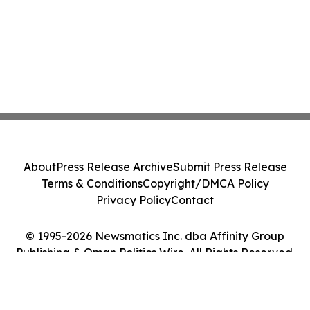
About
Press Release Archive
Submit Press Release
Terms & Conditions
Copyright/DMCA Policy
Privacy Policy
Contact
© 1995-2026 Newsmatics Inc. dba Affinity Group
Publishing & Oman Politics Wire. All Rights Reserved.
Cookie Settings / Your Privacy Choices