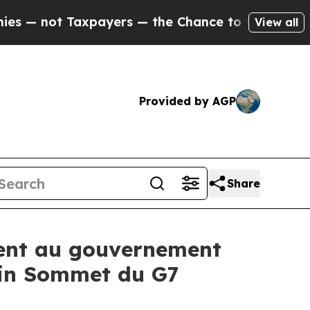
not Taxpayers — the Chance to Cash in on Public
View all
Provided by AGP
Share
dent au gouvernement
hain Sommet du G7