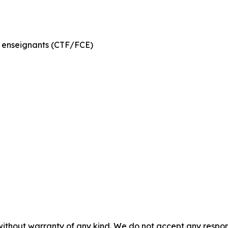
 enseignants (CTF/FCE)
without warranty of any kind. We do not accept any responsib