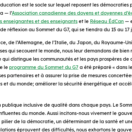
ation est le socle sur lequel reposent les démocraties p
a — l’
Association canadienne des doyens et doyennes d’é
 enseignantes et des enseignants
et le
Réseau ÉdCan
— e
de réflexion au Sommet du G7, qui se tiendra du 15 au 17 j
nce, de l’Allemagne, de l’Italie, du Japon, du Royaume-Uni
es qui secouent le monde, nous leur demandons de bien réf
ce qui distingue les communautés et les pays prospères de ce
e le
programme du Sommet du G7
a été préparé « dans le
ses partenaires et à assurer la prise de mesures concertées
 et du monde; améliorer la sécurité énergétique et accélér
n publique inclusive de qualité dans chaque pays. Le Somme
influentes du monde. Aussi incitons-nous vivement le gouv
pilier de la démocratie, un déterminant de la santé et un
ations éprouvent des difficultés, nous exhortons le gouv