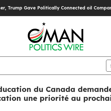
ump Gave Politically Connected oil Companies — 
’éducation du Canada deman
ducation une priorité au proc