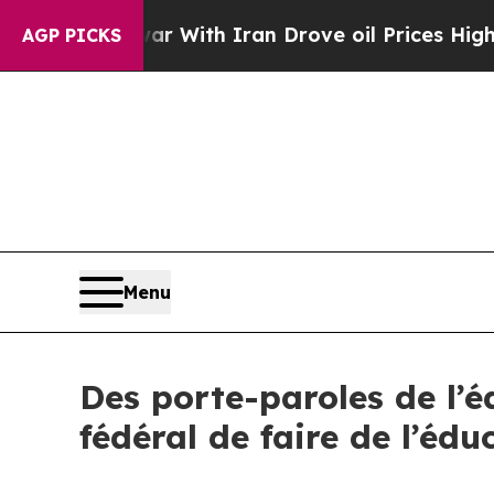
’t
As war With Iran Drove oil Prices Higher, Tr
AGP PICKS
Menu
Des porte-paroles de l
fédéral de faire de l’é